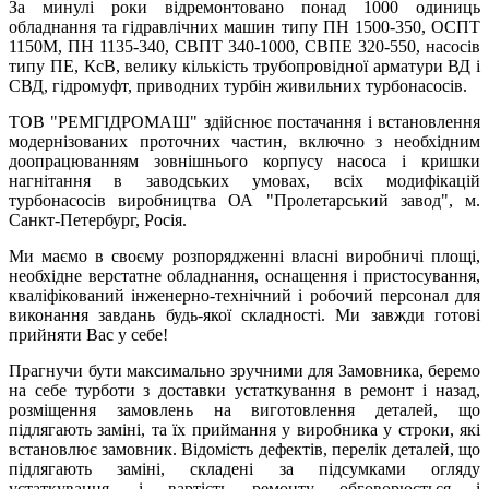
За минулі роки відремонтовано понад 1000 одиниць
обладнання та гідравлічних машин типу ПН 1500-350, ОСПТ
1150М, ПН 1135-340, СВПТ 340-1000, СВПЕ 320-550, насосів
типу ПЕ, КсВ, велику кількість трубопровідної арматури ВД і
СВД, гідромуфт, приводних турбін живильних турбонасосів.
ТОВ "РЕМГІДРОМАШ" здійснює постачання і встановлення
модернізованих проточних частин, включно з необхідним
доопрацюванням зовнішнього корпусу насоса і кришки
нагнітання в заводських умовах, всіх модифікацій
турбонасосів виробництва ОА "Пролетарський завод", м.
Санкт-Петербург, Росія.
Ми маємо в своєму розпорядженні власні виробничі площі,
необхідне верстатне обладнання, оснащення і пристосування,
кваліфікований інженерно-технічний і робочий персонал для
виконання завдань будь-якої складності. Ми завжди готові
прийняти Вас у себе!
Прагнучи бути максимально зручними для Замовника, беремо
на себе турботи з доставки устаткування в ремонт і назад,
розміщення замовлень на виготовлення деталей, що
підлягають заміні, та їх приймання у виробника у строки, які
встановлює замовник. Відомість дефектів, перелік деталей, що
підлягають заміні, складені за підсумками огляду
устаткування, і вартість ремонту обговорюється і