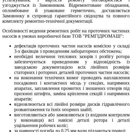
узгоджується із Замовником. Відремонтоване обладнання,
опломбоване й упаковане герметично, доставляється
Замовнику в супроводі гарантійного свідоцтва та повного
комплекту ремонтно-технічної документації.
Особливості ведення ремонтних робіт на проточних частинах
насосів в умовах виробничої бази ТОВ "РЕМГІДРОМАШ":
дефектація проточних частин насосів комісією у складі
3-х фахівців з проведенням лабораторних обстежень;
необхідні величини теплових зазорів і розбігу ротора
забезпечуються приведенням у відповідність із
заводською документацією всіх лінійних розмірів
статорних і роторних деталей проточних частин насосів;
на виконання технічних вимог проводять наплавлення
посадкових і контактних місць у секціях, напрямних
апаратах, заплавлення промитих і зношених отворів під
призонні штифти, заміна кріплення секцій і напрямних
апаратів;
відновлюються всі лінійні розміри дисків гідравлічного
розвантаження та їхніх опорних шайб;
виготовляються або замовляються (з вхідним контролем
у виконавця) всі навісні деталі ротора і деталі
ущільнення робочих коліс;
за наявності погиба до 0,25 мм вали піддаються правці;